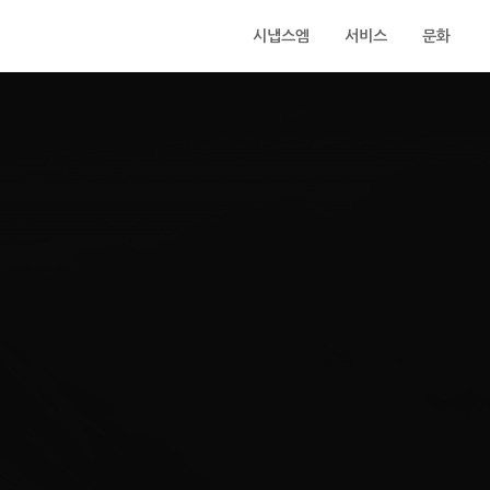
시냅스엠
서비스
문화