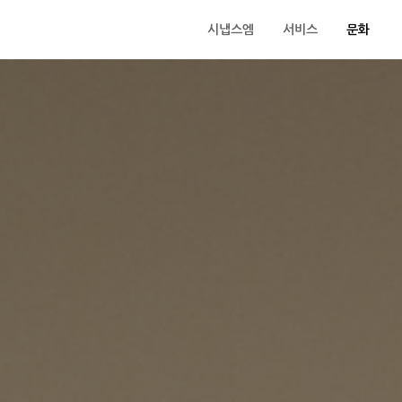
시냅스엠
서비스
문화