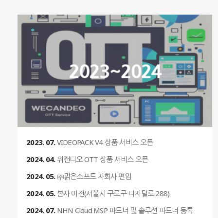
2023. 07.
VIDEOPACK V4 상품 서비스 오픈
2024. 04.
위캔디오 OTT 상품 서비스 오픈
2024. 05.
㈜맑은소프트 자회사 편입
2024. 05.
본사 이전(서울시 구로구 디지털로 288)
2024. 07.
NHN Cloud MSP 파트너 및 솔루션 파트너 등록