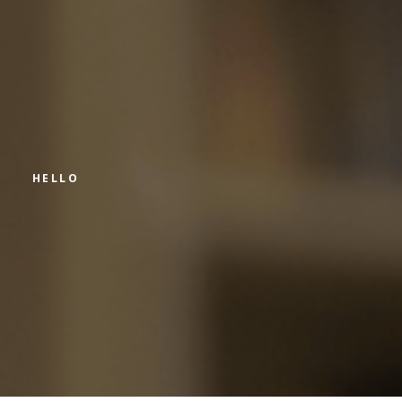
HELLO