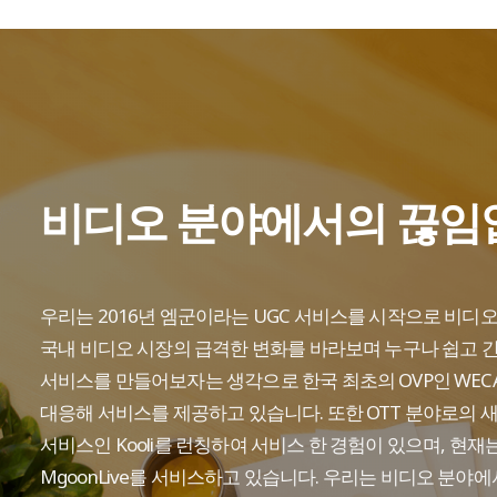
비디오
분야에서의
끊임
우리는
2016년
엠군이라는
UGC
서비스를
시작으로
비디
국내
비디오
시장의
급격한
변화를
바라보며
누구나
쉽고
서비스를
만들어보자는
생각으로
한국
최초의
OVP인
WEC
대응해
서비스를
제공하고
있습니다.
또한
OTT
분야로의
서비스인
Kooli를
런칭하여
서비스
한
경험이
있으며,
현재
MgoonLive를
서비스하고
있습니다.
우리는
비디오
분야에