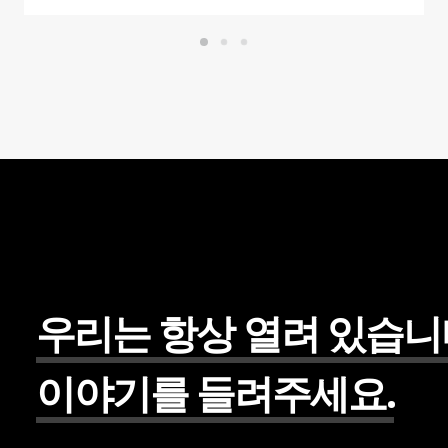
우리는
항상
열려
있습니
이야기를
들려주세요.