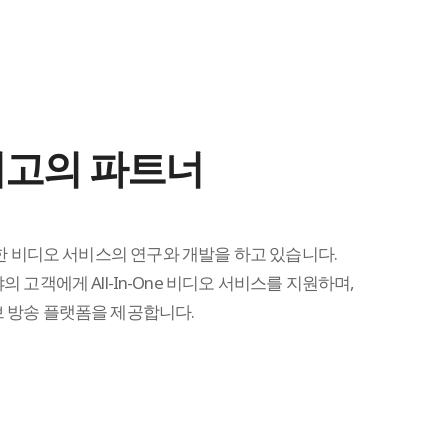
최고의
파트너
한
비디오
서비스의
연구와
개발을
하고
있습니다.
야의
고객에게
All-In-One
비디오
서비스를
지원하며,
브
방송
플랫폼을
제공합니다.