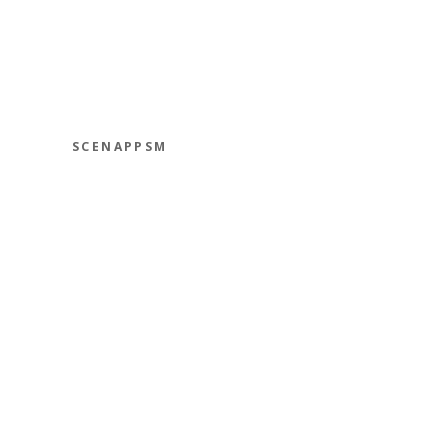
SCENAPPSM