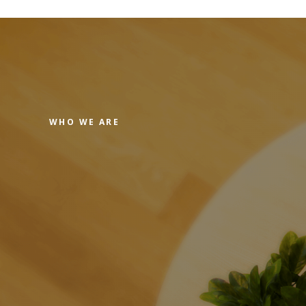
WHO
WE
ARE